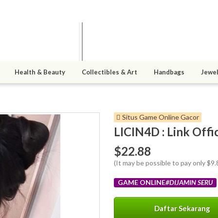
Health & Beauty
Collectibles & Art
Handbags
Jewel
Situs Game Online Gacor
LICIN4D : Link Offi
$22.88
(It may be possible to pay only $
GAME ONLINE
#DIJAMIN SERU
More
info
Daftar Sekarang