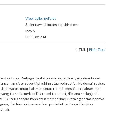
View seller policies
Seller pays shipping for this item.
May 5
8888001234
HTML
|
Plain Text
litas tinggi. Sebagai tautan resmi, setiap link yang disediakan
 ancaman siber seperti phishing atau redirection ke domain palsu.
mastikan waktu muat halaman tetap rendah meskipun diakses dari
 yang tersedia melalui link resmi tersebut, di mana setiap judul
ikasi. LICIN4D secara konsisten memperbarui katalog permainannya
na, platform ini menerapkan protokol verifikasi identitas
omali.