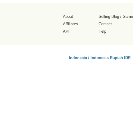
About
Selling Blog
/
Game 
Affiliates
Contact
API
Help
Indonesia / Indonesia Rupiah IDR