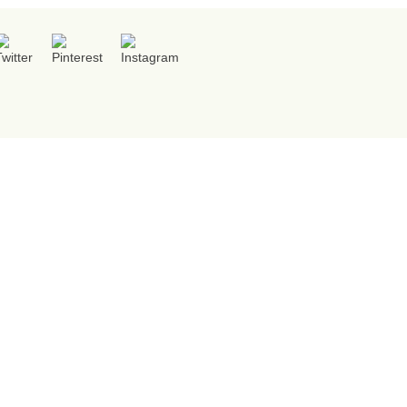
SSL
Secure
Connection