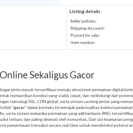
Listing details
Seller policies:
Shipping discount:
Posted for sale:
Item number:
 Online Sekaligus Gacor
bagai pintu masuk terverifikasi menuju ekosistem permainan digital berkua
ntuk memastikan koneksi yang stabil, cepat, dan terlindungi dari potensi
n dengan teknologi SSL, CDN global, serta sistem caching pintar yang me
stilah "
gacor
" dalam konteks ini merujuk pada kualitas koleksi permainan
afis, serta sistem mekanika permainan yang adil berbasis RNG tersertif
l terbaru dan paling diminati oleh komunitas. Dari sisi keamanan penggu
 serta pemantauan transaksi secara real-time untuk mendeteksi potensi an